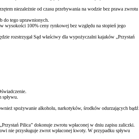
zętem niezależnie od czasu przebywania na wodzie bez prawa zwrotu
żb do tego uprawnionych.
ść w wysokości 100% ceny rynkowej bez względu na stopień jego
dzie rozstrzygał Sąd właściwy dla wypożyczalni kajaków „Przystań
Oświadczenie.
m spływu.
ównież spożywanie alkoholu, narkotyków, środków odurzających bądź
Przystań Pilica” dokonuje zwrotu wpłaconej w dniu zapisu zaliczki.
orowi nie przysługuje zwrot wpłaconej kwoty. W przypadku spływu