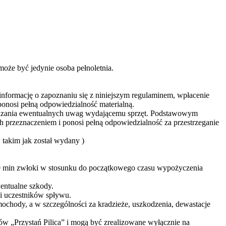
oże być jedynie osoba pełnoletnia.
nformację o zapoznaniu się z niniejszym regulaminem, wpłacenie
nosi pełną odpowiedzialność materialną.
kazania ewentualnych uwag wydającemu sprzęt. Podstawowym
 przeznaczeniem i ponosi pełną odpowiedzialność za przestrzeganie
takim jak został wydany )
60 min zwłoki w stosunku do początkowego czasu wypożyczenia
wentualne szkody.
ci uczestników spływu.
mochody, a w szczególności za kradzieże, uszkodzenia, dewastacje
ów „Przystań Pilica” i mogą być zrealizowane wyłącznie na