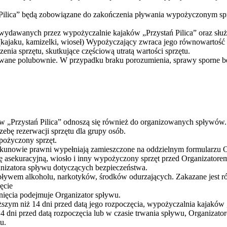
Pilica” będą zobowiązane do zakończenia pływania wypożyczonym spr
 wydawanych przez wypożyczalnie kajaków „Przystań Pilica” oraz słu
tu (kajaku, kamizelki, wioseł) Wypożyczający zwraca jego równowarto
ia sprzętu, skutkujące częściową utratą wartości sprzętu.
ywane polubownie. W przypadku braku porozumienia, sprawy sporne bę
w „Przystań Pilica” odnoszą się również do organizowanych spływów.
ebę rezerwacji sprzętu dla grupy osób.
pożyczony sprzęt.
iekunowie prawni wypełniają zamieszczone na oddzielnym formularzu 
kę asekuracyjną, wiosło i inny wypożyczony sprzęt przed Organizatore
nizatora spływu dotyczących bezpieczeństwa.
ywem alkoholu, narkotyków, środków odurzających. Zakazane jest r
ęcie
nięcia podejmuje Organizator spływu.
szym niż 14 dni przed datą jego rozpoczęcia, wypożyczalnia kajaków „
4 dni przed datą rozpoczęcia lub w czasie trwania spływu, Organizat
u.