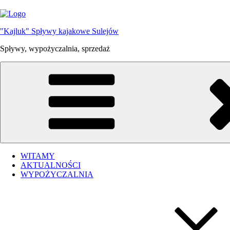
Przejdź
do
treści
"Kajluk" Spływy kajakowe Sulejów
Spływy, wypożyczalnia, sprzedaż
WITAMY
AKTUALNOŚCI
WYPOŻYCZALNIA