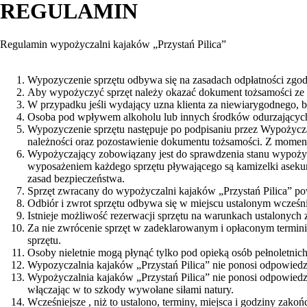
REGULAMIN
Regulamin wypożyczalni kajaków „Przystań Pilica”
Wypozyczenie sprzętu odbywa się na zasadach odpłatności zgod
Aby wypożyczyć sprzęt należy okazać dokument tożsamości ze z
W przypadku jeśli wydający uzna klienta za niewiarygodnego,
Osoba pod wpływem alkoholu lub innych środków odurzających
Wypozyczenie sprzętu następuje po podpisaniu przez Wypożycza
należności oraz pozostawienie dokumentu tożsamości. Z mome
Wypożyczający zobowiązany jest do sprawdzenia stanu wypoż
wyposażeniem każdego sprzętu pływającego są kamizelki asekur
zasad bezpieczeństwa.
Sprzęt zwracany do wypożyczalni kajaków „Przystań Pilica” po
Odbiór i zwrot sprzętu odbywa się w miejscu ustalonym wcześn
Istnieje możliwość rezerwacji sprzętu na warunkach ustalonych 
Za nie zwrócenie sprzęt w zadeklarowanym i opłaconym termin
sprzętu.
Osoby nieletnie mogą płynąć tylko pod opieką osób pełnoletnich
Wypozyczalnia kajaków „Przystań Pilica” nie ponosi odpowiedzi
Wypożyczalnia kajaków „Przystań Pilica” nie ponosi odpowiedzi
włączając w to szkody wywołane siłami natury.
Wcześniejsze , niż to ustalono, terminy, miejsca i godziny za