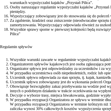
warunkach wypożyczalni kajaków „Przystań Pilica”.
Osoby naruszające regulamin wypożyczalni kajaków „Przystań 
pieniędzy.
Wypożyczający zobowiązany jest do stosowania się do poleceń
Za zgubienie, kradzież oraz zniszczenie (nieodwracalne sprzę
zamortyzowania. Wypożyczający odpowiada również za uszkodzen
Wszystkie sprawy sporne w pierwszej kolejności będą rozwiąz
Pilica”
Regulamin spływów
Wszystkie warunki zawarte w regulaminie wypożyczalni kajakó
Organizatorem spływów kajakowych jest osoba zgłaszająca potrz
Organizator spływu jest odpowiedzialny za uczestników i za wy
W przypadku uczestnictwa osób niepełnoletnich, rodzic lub op
Uczestnik spływu odpowiada za stan sprzętu, tj. kajak, kamizel
Uczestnik spływu zobowiązany jest do wykonania poleceń Orga
Obowiązuje bezwzględny zakaz przebywania na wodzie pod wpł
innych o podobnym działaniu w trakcie oczekiwania na wypłyni
Decyzje o wyborze trasy, miejsca biwakowania, godzinie wypły
W przypadku rezygnacji Organizatora ze spływu w terminie dłuż
W przypadku rezygnacji Organizatora w terminie krótszym niż 1
zaliczka wynosi 30% całkowitych kosztów wypożyczenia sprzęt