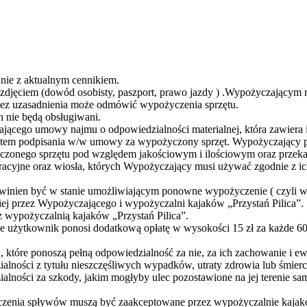
nie z aktualnym cennikiem.
djęciem (dowód osobisty, paszport, prawo jazdy ) .Wypożyczającym m
 bez uzasadnienia może odmówić wypożyczenia sprzętu.
 nie będą obsługiwani.
jącego umowy najmu o odpowiedzialności materialnej, która zawiera i
ntem podpisania w/w umowy za wypożyczony sprzęt. Wypożyczający po
yczonego sprzętu pod względem jakościowym i ilościowym oraz prze
acyjne oraz wiosła, których Wypożyczający musi używać zgodnie z ich
winien być w stanie umożliwiającym ponowne wypożyczenie ( czyli w 
iej przez Wypożyczającego i wypożyczalni kajaków „Przystań Pilica”.
z wypożyczalnią kajaków „Przystań Pilica”.
ie użytkownik ponosi dodatkową opłatę w wysokości 15 zł za każde 
, które ponoszą pełną odpowiedzialność za nie, za ich zachowanie i e
alności z tytułu nieszczęśliwych wypadków, utraty zdrowia lub śmier
alności za szkody, jakim mogłyby ulec pozostawione na jej terenie sa
kończenia spływów muszą być zaakceptowane przez wypożyczalnie kajak